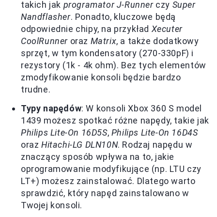
takich jak
programator J-Runner
czy
Super
Nandflasher
. Ponadto, kluczowe będą
odpowiednie chipy, na przykład
Xecuter
CoolRunner
oraz
Matrix
, a także dodatkowy
sprzęt, w tym kondensatory (270-330pF) i
rezystory (1k - 4k ohm). Bez tych elementów
zmodyfikowanie konsoli będzie bardzo
trudne.
Typy napędów
: W konsoli Xbox 360 S model
1439 możesz spotkać różne napędy, takie jak
Philips Lite-On 16D5S
,
Philips Lite-On 16D4S
oraz
Hitachi-LG DLN10N
. Rodzaj napędu w
znaczący sposób wpływa na to, jakie
oprogramowanie modyfikujące (np. LTU czy
LT+) możesz zainstalować. Dlatego warto
sprawdzić, który napęd zainstalowano w
Twojej konsoli.