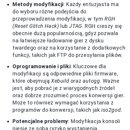
Metody modyfikacji
: Każdy entuzjasta ma
do wyboru różne podejścia do
przeprowadzenia modyfikacji, w tym
RGH
(Reset Glitch Hack)
lub
JTAG
. RGH cieszy się
obecnie dużą popularnością, gdyż pozwala
na łatwiejsze ładowanie gier z dysku
twardego oraz na korzystanie z dodatkowych
funkcji, takich jak FTP do przesyłania plików.
Oprogramowanie i pliki
: Kluczowe dla
modyfikacji są odpowiednie pliki firmware,
które obejmują
Xebuild
oraz
autogg
. Ważne
jest, aby pobrać je z wiarygodnych źródeł
oraz dobrze zrozumieć proces konwersji gier.
Może to również wymagać korzystania z
programów do konwersji, takich jak
iso2god
.
Potencjalne problemy
: Modyfikacja konsoli
niesie ze sobą ryzyko wystąpienia