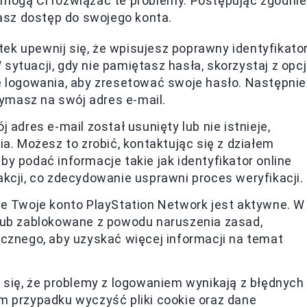
omogą Ci rozwiązać te problemy. Postępując zgodnie
asz dostęp do swojego konta.
tek upewnij się, że wpisujesz poprawny identyfikato
W sytuacji, gdy nie pamiętasz hasła, skorzystaj z opcj
e logowania, aby zresetować swoje hasło. Następnie
zymasz na swój adres e-mail.
ój adres e-mail został usunięty lub nie istnieje,
a. Możesz to zrobić, kontaktując się z działem
aby podać informacje takie jak identyfikator online
kcji, co zdecydowanie usprawni proces weryfikacji.
 że Twoje konto PlayStation Network jest aktywne. W
lub zablokowane z powodu naruszenia zasad,
icznego, aby uzyskać więcej informacji na temat
a się, że problemy z logowaniem wynikają z błędnych
m przypadku wyczyść pliki cookie oraz dane