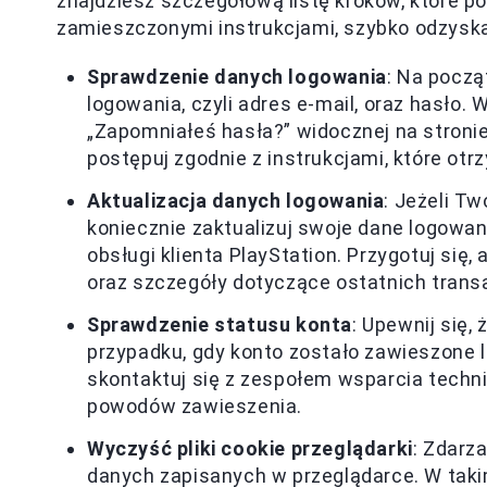
znajdziesz szczegółową listę kroków, które p
zamieszczonymi instrukcjami, szybko odzysk
Sprawdzenie danych logowania
: Na począ
logowania, czyli adres e-mail, oraz hasło. 
„Zapomniałeś hasła?” widocznej na stroni
postępuj zgodnie z instrukcjami, które otr
Aktualizacja danych logowania
: Jeżeli Tw
koniecznie zaktualizuj swoje dane logowani
obsługi klienta PlayStation. Przygotuj się, 
oraz szczegóły dotyczące ostatnich transa
Sprawdzenie statusu konta
: Upewnij się,
przypadku, gdy konto zostało zawieszone 
skontaktuj się z zespołem wsparcia techn
powodów zawieszenia.
Wyczyść pliki cookie przeglądarki
: Zdarz
danych zapisanych w przeglądarce. W taki