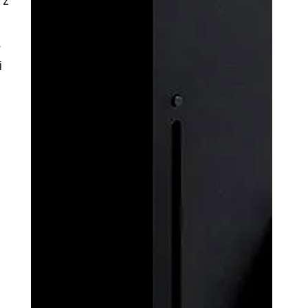
 z
r
i