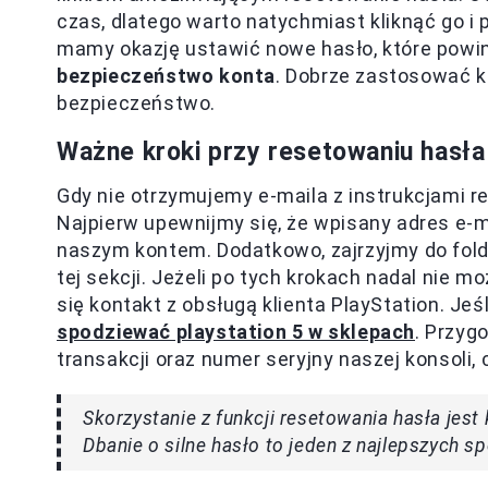
czas, dlatego warto natychmiast kliknąć go i
mamy okazję ustawić nowe hasło, które powin
bezpieczeństwo konta
. Dobrze zastosować ko
bezpieczeństwo.
Ważne kroki przy resetowaniu hasła
Gdy nie otrzymujemy e-maila z instrukcjami re
Najpierw upewnijmy się, że wpisany adres e-m
naszym kontem. Dodatkowo, zajrzyjmy do fol
tej sekcji. Jeżeli po tych krokach nadal ni
się kontakt z obsługą klienta PlayStation. Jeś
spodziewać playstation 5 w sklepach
. Przyg
transakcji oraz numer seryjny naszej konsoli
Skorzystanie z funkcji resetowania hasła jes
Dbanie o silne hasło to jeden z najlepszych 