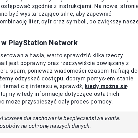
 postępować zgodnie z instrukcjami. Na nowej stroni
no być wystarczająco silne, aby zapewnić
mbinację liter, cyfr oraz symboli, co zwiększy nasz
 w PlayStation Network
setowania hasła, warto sprawdzić kilka rzeczy.
ail jest poprawny oraz rzeczywiście powiązany z
deru spam, ponieważ wiadomości czasem trafiają do
e możemy odzyskać dostępu, dobrym pomysłem stanie
li temat cię interesuje, sprawdź,
kiedy można się
otujmy wtedy informacje dotyczące ostatnich
, co może przyspieszyć cały proces pomocy.
t kluczowe dla zachowania bezpieczeństwa konta.
sposobów na ochronę naszych danych.