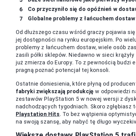
Co przyczyniło się do opóźnień w dosta
Globalne problemy z łańcuchem dostaw
Od dłuższego czasu wśród graczy pojawia się
jej dostępności na rynku europejskim. Po wiel
problemy z łańcuchem dostaw, wiele osób zas
zasili półki sklepów. Niedawno w sieci krążyły
już zmierza do Europy. To z pewnością budzi 
pragną poznać potencjał tej konsoli.
Ostatnie doniesienia, które płyną od producen
fabryki zwiększają produkcję
w odpowiedzi na
zestawów PlayStation 5 w nowej wersji z dysk
nadchodzących tygodniach. Skoro zgłębiasz t
Playstation Hits
. To bez wątpienia optymisty
na swoją szansę, aby nabyć tę długo wyczeki
Większe dostawy PlayStation 5 trafi