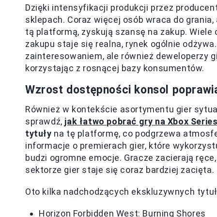
Dzięki intensyfikacji produkcji przez produc
sklepach. Coraz więcej osób wraca do grania, 
tą platformą, zyskują szansę na zakup. Wiele 
zakupu staje się realna, rynek ogólnie odżyw
zainteresowaniem, ale również deweloperzy g
korzystając z rosnącej bazy konsumentów.
Wzrost dostępności konsol poprawia
Również w kontekście asortymentu gier sytuac
sprawdź,
jak łatwo pobrać gry na Xbox Series
tytuły
na tę platformę, co podgrzewa atmosf
informacje o premierach gier, które wykorzyst
budzi ogromne emocje. Gracze zacierają ręce,
sektorze gier staje się coraz bardziej zacięta.
Oto kilka nadchodzących ekskluzywnych tytuł
Horizon Forbidden West: Burning Shores