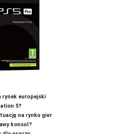
 rynek europejski
tation 5?
uację na rynku gier
awy konsol?
r dla graczy