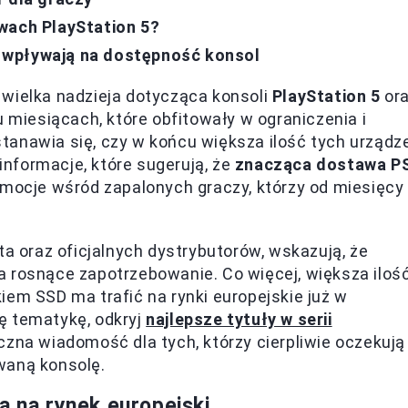
wach PlayStation 5?
 wpływają na dostępność konsol
 wielka nadzieja dotycząca konsoli
PlayStation 5
or
u miesiącach, które obfitowały w ograniczenia i
tanawia się, czy w końcu większa ilość tych urządz
 informacje, które sugerują, że
znacząca dostawa P
emocje wśród zapalonych graczy, którzy od miesięcy
ta oraz oficjalnych dystrybutorów, wskazują, że
 rosnące zapotrzebowanie. Co więcej, większa iloś
iem SSD ma trafić na rynki europejskie już w
ę tematykę, odkryj
najlepsze tytuły w serii
czna wiadomość dla tych, którzy cierpliwie oczekują
waną konsolę.
ą na rynek europejski