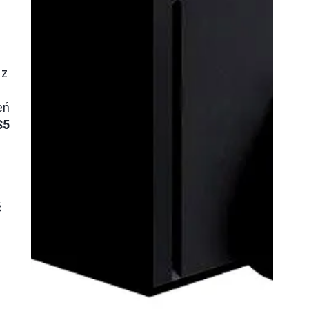
az
eń
S5
ć