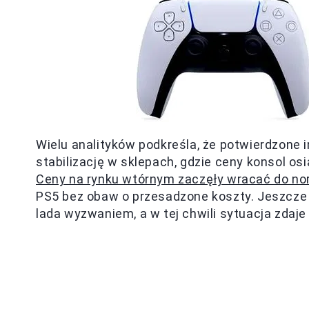
Wielu analityków podkreśla, że potwierdzon
stabilizację w sklepach, gdzie ceny konsol o
Ceny na rynku wtórnym zaczęły wracać do no
PS5 bez obaw o przesadzone koszty. Jeszcze 
lada wyzwaniem, a w tej chwili sytuacja zdaje