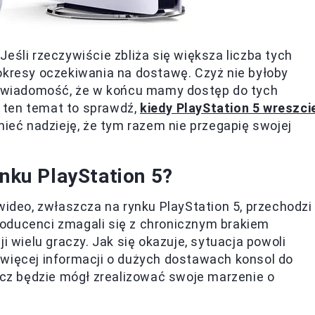
eśli rzeczywiście zbliża się większa liczba tych
okresy oczekiwania na dostawę. Czyż nie byłoby
c świadomość, że w końcu mamy dostęp do tych
 ten temat to sprawdź,
kiedy PlayStation 5 wreszci
 mieć nadzieję, że tym razem nie przegapię swojej
ynku PlayStation 5?
wideo, zwłaszcza na rynku PlayStation 5, przechodzi
oducenci zmagali się z chronicznym brakiem
i wielu graczy. Jak się okazuje, sytuacja powoli
 więcej informacji o dużych dostawach konsol do
racz będzie mógł zrealizować swoje marzenie o