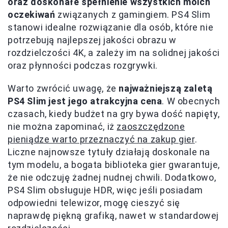
oraz doskonałe spełnienie wszystkich moich
oczekiwań
związanych z gamingiem. PS4 Slim
stanowi idealne rozwiązanie dla osób, które nie
potrzebują najlepszej jakości obrazu w
rozdzielczości 4K, a zależy im na solidnej jakości
oraz płynności podczas rozgrywki.
Warto zwrócić uwagę, że
najważniejszą zaletą
PS4 Slim jest jego atrakcyjna cena
. W obecnych
czasach, kiedy budżet na gry bywa dość napięty,
nie można zapominać, iż
zaoszczędzone
pieniądze warto przeznaczyć na zakup gier
.
Liczne najnowsze tytuły działają doskonale na
tym modelu, a bogata biblioteka gier gwarantuje,
że nie odczuję żadnej nudnej chwili. Dodatkowo,
PS4 Slim obsługuje HDR, więc jeśli posiadam
odpowiedni telewizor, mogę cieszyć się
naprawdę piękną grafiką, nawet w standardowej