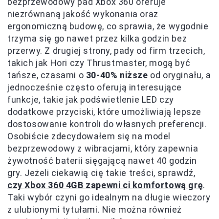
bezprzewodowy pad Xbox 360 oferuje
niezrównaną jakość wykonania oraz
ergonomiczną budowę, co sprawia, że wygodnie
trzyma się go nawet przez kilka godzin bez
przerwy. Z drugiej strony, pady od firm trzecich,
takich jak Hori czy Thrustmaster, mogą być
tańsze, czasami o
30-40% niższe
od oryginału, a
jednocześnie często oferują interesujące
funkcje, takie jak podświetlenie LED czy
dodatkowe przyciski, które umożliwiają lepsze
dostosowanie kontroli do własnych preferencji.
Osobiście zdecydowałem się na model
bezprzewodowy z wibracjami, który zapewnia
żywotność baterii sięgającą nawet 40 godzin
gry. Jeżeli ciekawią cię takie treści, sprawdź,
czy Xbox 360 4GB zapewni ci komfortową grę
.
Taki wybór czyni go idealnym na długie wieczory
z ulubionymi tytułami. Nie można również