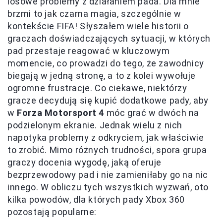
losowe problemy z działaniem pada. Dla mnie
brzmi to jak czarna magia, szczególnie w
kontekście FIFA! Słyszałem wiele historii o
graczach doświadczających sytuacji, w których
pad przestaje reagować w kluczowym
momencie, co prowadzi do tego, że zawodnicy
biegają w jedną stronę, a to z kolei wywołuje
ogromne frustracje. Co ciekawe, niektórzy
gracze decydują się kupić dodatkowe pady, aby
w
Forza Motorsport 4
móc grać w dwóch na
podzielonym ekranie. Jednak wielu z nich
napotyka problemy z odkryciem, jak właściwie
to zrobić. Mimo różnych trudności, spora grupa
graczy docenia wygodę, jaką oferuje
bezprzewodowy pad i nie zamieniłaby go na nic
innego. W obliczu tych wszystkich wyzwań, oto
kilka powodów, dla których pady Xbox 360
pozostają popularne: